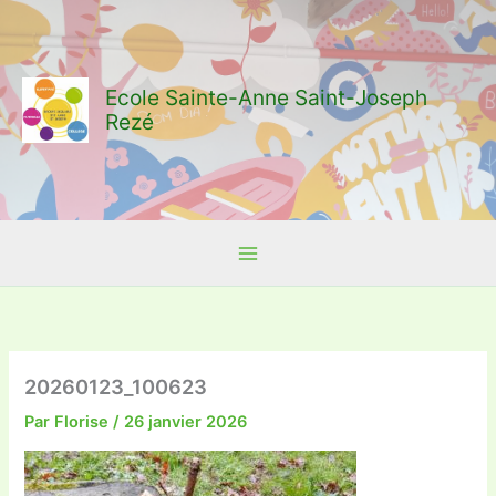
Aller
au
contenu
Ecole Sainte-Anne Saint-Joseph
Rezé
20260123_100623
Par
Florise
/
26 janvier 2026