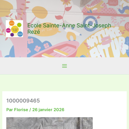
Aller
au
contenu
Ecole Sainte-Anne Saint-Joseph
Rezé
1000009465
Par
Florise
/
26 janvier 2026