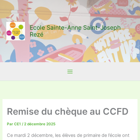
Aller
au
contenu
Ecole Sainte-Anne Saint-Joseph
Rezé
Remise du chèque au CCFD
Par
CE1
/
2 décembre 2025
Ce mardi 2 décembre, les élèves de primaire de l’école ont