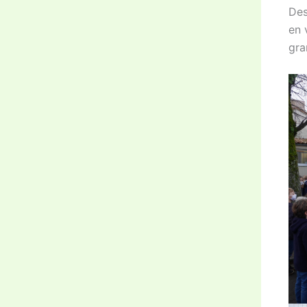
Des
en 
gra