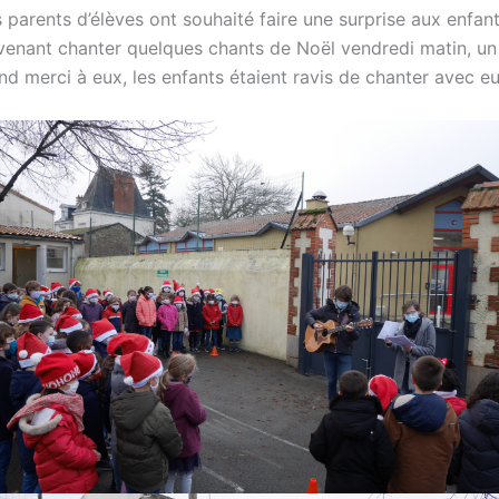
 parents d’élèves ont souhaité faire une surprise aux enfan
venant chanter quelques chants de Noël vendredi matin, un
nd merci à eux, les enfants étaient ravis de chanter avec eu