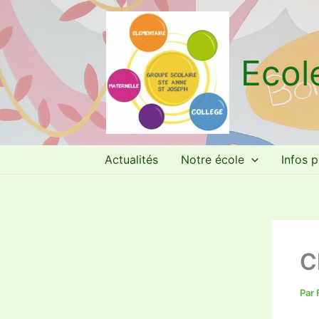
Aller
au
contenu
Ecol
Actualités
Notre école
Infos p
C
Par