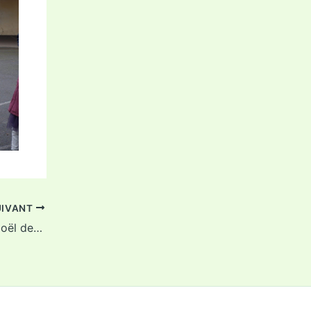
UIVANT
La célébration de Noël des PS-MS-GS-CP