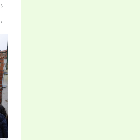
ts
x.