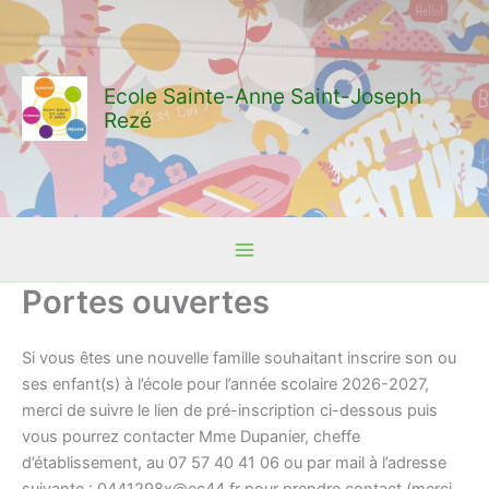
Aller
au
contenu
Ecole Sainte-Anne Saint-Joseph
Rezé
Portes ouvertes
Si vous êtes une nouvelle famille souhaitant inscrire son ou
ses enfant(s) à l’école pour l’année scolaire 2026-2027,
merci de suivre le lien de pré-inscription ci-dessous puis
vous pourrez contacter Mme Dupanier, cheffe
d’établissement, au 07 57 40 41 06 ou par mail à l’adresse
suivante : 0441298x@ec44.fr pour prendre contact (merci