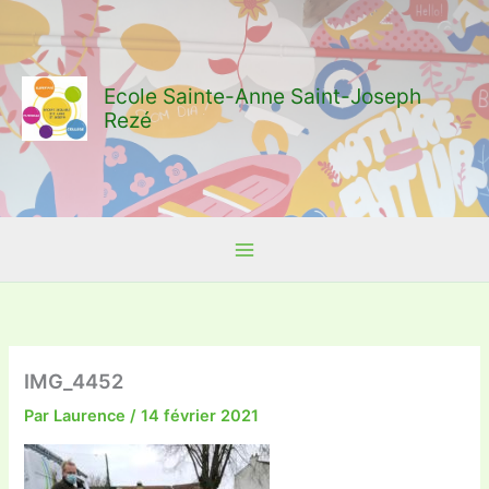
Aller
au
contenu
Ecole Sainte-Anne Saint-Joseph
Rezé
IMG_4452
Par
Laurence
/
14 février 2021