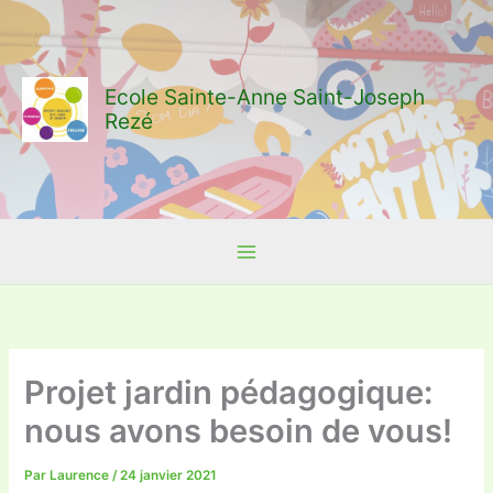
Aller
au
contenu
Ecole Sainte-Anne Saint-Joseph
Rezé
Projet jardin pédagogique:
nous avons besoin de vous!
Par
Laurence
/
24 janvier 2021